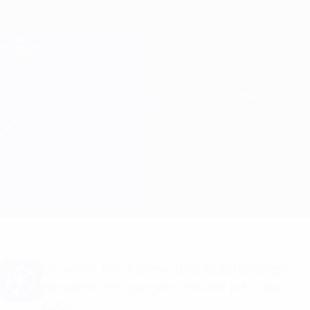
Direkt
zum
Hauptinhalt
Champions League Offiziell
Erhalten
Live-Ergebnisse &amp; Fantasy
UEFA Champions League
Bayern München vs Celtic Aufstellungen
Überblick
Updates
Infos zum Spiel
Du willst Tor-Alarme und Aufstellungs-
Benachrichtigungen? Hol dir jetzt die
App!