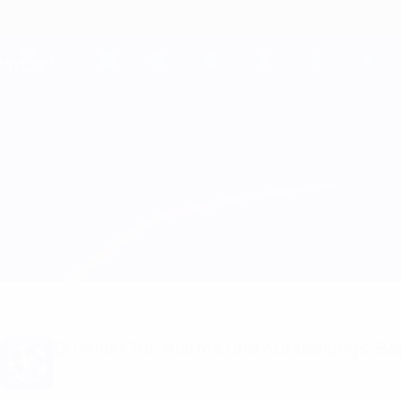
Direkt
zum
Hauptinhalt
Champions League Offiziell
Live-Ergebnisse &amp; Fantasy
UEFA Champions League
Juventus vs Olympiacos
Überblick
Updates
Infos zum Spiel
Du willst Tor-Alarme und Aufstellungs-Ben