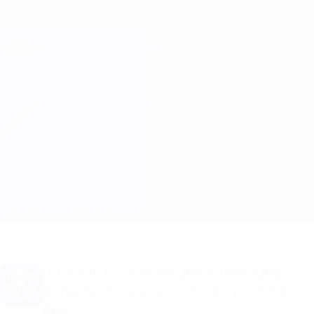
Direkt
zum
Hauptinhalt
Champions League Offiziell
Erhalten
Live-Ergebnisse &amp; Fantasy
UEFA Champions League
Shakhtar vs Napoli
Überblick
Updates
Infos zum Spiel
Du willst Tor-Alarme und Aufstellungs-
Benachrichtigungen? Hol dir jetzt die
App!