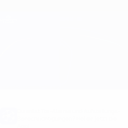
Direkt
zum
Hauptinhalt
Champions League Offiziell
Erhalten
Live-Ergebnisse &amp; Fantasy
UEFA Champions League
B. Dortmund vs Benfica Infos zum Spiel
Überblick
Updates
Infos zum Spiel
Du willst Tor-Alarme und Aufstellungs-
Benachrichtigungen? Hol dir jetzt die
App!