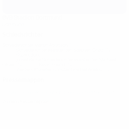
BVB Stadion Dortmund
Dortmund
Schiedsrichter
Schiedsrichter
Martin Atkinson
ENG
Schiedsrichterassistenten
Stephen Child
ENG
Stuart Burt
ENG
Zusätzliche Schiedsrichterassistenten
Michael
Oliver
ENG
Kevin Friend
ENG
Vierter Offizieller
Constantine Hatzidakis
ENG
Pressemappen
Ausführliche und aktuelle Informationen zu jedem Spiel erhalten.
Zu den Pressemappen