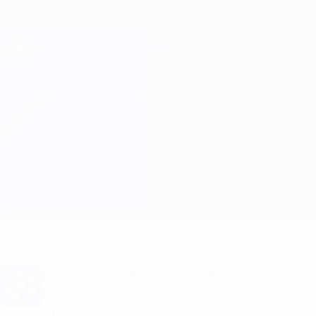
Direkt
zum
Hauptinhalt
Champions League Offiziell
Erhalten
Live-Ergebnisse &amp; Fantasy
UEFA Champions League
Sevilla vs Juventus
Überblick
Updates
Infos zum Spiel
Du willst Tor-Alarme und Aufstellungs-
Benachrichtigungen? Hol dir jetzt die
App!