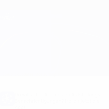
Direkt
zum
Hauptinhalt
Champions League Offiziell
Erhalten
Live-Ergebnisse &amp; Fantasy
UEFA Champions League
Porto vs Copenhagen Aufstellungen
Überblick
Updates
Infos zum Spiel
Du willst Tor-Alarme und Aufstellungs-
Benachrichtigungen? Hol dir jetzt die
App!