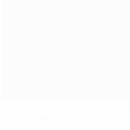
Benfica-Leihgabe Talisca sorgt für Beşiktaş-Punktgewinn
Fakten zum Spiel