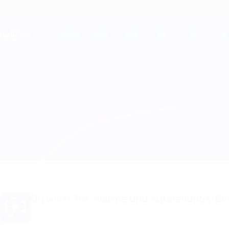
Direkt
zum
Hauptinhalt
Champions League Offiziell
Live-Ergebnisse &amp; Fantasy
UEFA Champions League
Benfica vs Beşiktaş
Überblick
Updates
Infos zum Spiel
Du willst Tor-Alarme und Aufstellungs-Ben