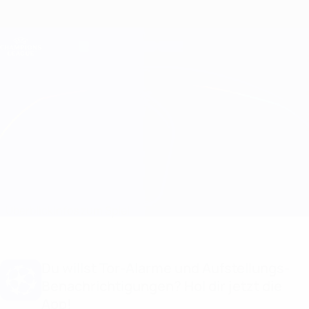
Direkt
zum
Hauptinhalt
Champions League Offiziell
Erhalten
Live-Ergebnisse &amp; Fantasy
UEFA Champions League
Bayern München vs Atleti
Überblick
Infos zum Spiel
Du willst Tor-Alarme und Aufstellungs-
Benachrichtigungen? Hol dir jetzt die
App!