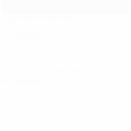
Estadio Santiago Bernabéu
Madrid
Schiedsrichter
Schiedsrichter
Viktor Kassai
HUN
Schiedsrichterassistenten
György Ring
HUN
Vencel Tóth
HUN
Zusätzliche Schiedsrichterassistenten
Tamás
Bognár
HUN
Ádám Farkas
HUN
Vierter Offizieller
Istvan Albert
HUN
Pressemappen
Ausführliche und aktuelle Informationen zu jedem Spiel erhalten.
Zu den Pressemappen