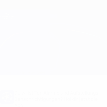
Direkt
zum
Hauptinhalt
Champions League Offiziell
Erhalten
Live-Ergebnisse &amp; Fantasy
UEFA Champions League
Real Madrid vs Wolfsburg Infos zum Spiel
Überblick
Infos zum Spiel
Du willst Tor-Alarme und Aufstellungs-
Benachrichtigungen? Hol dir jetzt die
App!