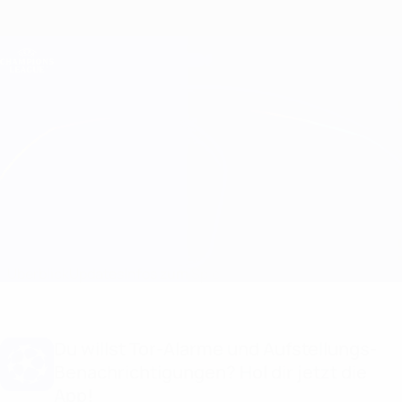
Direkt
zum
Hauptinhalt
Champions League Offiziell
Erhalten
Live-Ergebnisse &amp; Fantasy
UEFA Champions League
Juventus vs Barcelona
Überblick
Updates
Infos zum Spiel
Du willst Tor-Alarme und Aufstellungs-
Benachrichtigungen? Hol dir jetzt die
App!