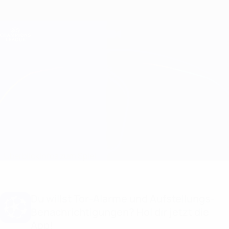
Direkt
zum
Hauptinhalt
Champions League Offiziell
Erhalten
Live-Ergebnisse &amp; Fantasy
UEFA Champions League
Arsenal vs Anderlecht Aufstellungen
Überblick
Infos zum Spiel
Du willst Tor-Alarme und Aufstellungs-
Benachrichtigungen? Hol dir jetzt die
App!