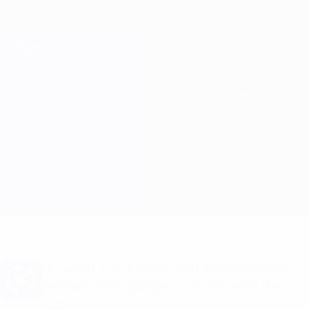
Direkt
zum
Hauptinhalt
Champions League Offiziell
Erhalten
Live-Ergebnisse &amp; Fantasy
UEFA Champions League
Paris vs Barcelona Infos zum Spiel
Überblick
Infos zum Spiel
Du willst Tor-Alarme und Aufstellungs-
Benachrichtigungen? Hol dir jetzt die
App!