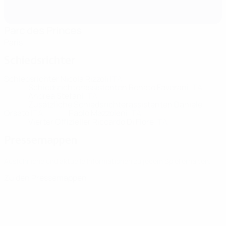
Parc des Princes
Paris
Schiedsrichter
Schiedsrichter
Nicola Rizzoli
ITA
Schiedsrichterassistenten
Renato Faverani
ITA
Andrea Stefani
ITA
Zusätzliche Schiedsrichterassistenten
Daniele
Orsato
ITA
Paolo Mazzoleni
ITA
Vierter Offizieller
Riccardo Di Fiore
ITA
Pressemappen
Ausführliche und aktuelle Informationen zu jedem Spiel erhalten.
Zu den Pressemappen