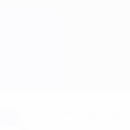
Direkt
zum
Hauptinhalt
Champions League Offiziell
Erhalten
Live-Ergebnisse &amp; Fantasy
UEFA Champions League
Benfica vs Zenit Infos zum Spiel
Überblick
Infos zum Spiel
Du willst Tor-Alarme und Aufstellungs-
Benachrichtigungen? Hol dir jetzt die
App!