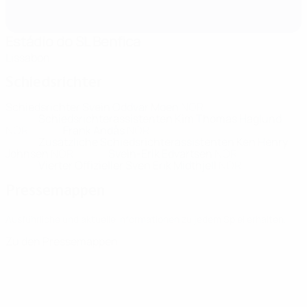
Estádio do SL Benfica
Lissabon
Schiedsrichter
Schiedsrichter
Svein Oddvar Moen
NOR
Schiedsrichterassistenten
Kim Thomas Haglund
NOR
Frank Andås
NOR
Zusätzliche Schiedsrichterassistenten
Ken Henry
Johnsen
NOR
Svein-Erik Edvartsen
NOR
Vierter Offizieller
Sven Erik Midthjell
NOR
Pressemappen
Ausführliche und aktuelle Informationen zu jedem Spiel erhalten.
Zu den Pressemappen