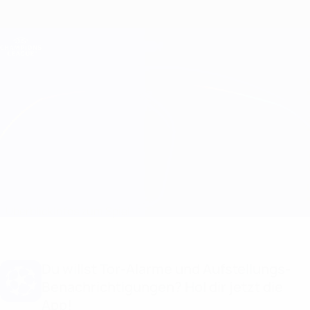
Direkt
zum
Hauptinhalt
Champions League Offiziell
Erhalten
Live-Ergebnisse &amp; Fantasy
UEFA Champions League
Real Madrid vs Bayern München Infos zum Spiel
Überblick
Infos zum Spiel
Du willst Tor-Alarme und Aufstellungs-
Benachrichtigungen? Hol dir jetzt die
App!