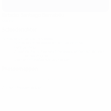
Estadio Santiago Bernabéu
Madrid
Schiedsrichter
Schiedsrichter
Viktor Kassai
HUN
Schiedsrichterassistenten
Gabor Erös
HUN
György Ring
HUN
Zusätzliche Schiedsrichterassistenten
István Vad
HUN
Tamás Bognár
HUN
Vierter Offizieller
Mihaly Fabian
HUN
Pressemappen
Ausführliche und aktuelle Informationen zu jedem Spiel erhalten.
Zu den Pressemappen