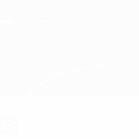
Direkt
zum
Hauptinhalt
Champions League Offiziell
Live-Ergebnisse &amp; Fantasy
UEFA Champions League
Überblick
Infos zum Spiel
Bayern München vs Basel Aufstellungen
Du willst Tor-Alarme und Aufstellungs-Ben