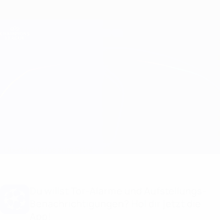
Direkt
zum
Hauptinhalt
Champions League Offiziell
Erhalten
Live-Ergebnisse &amp; Fantasy
UEFA Champions League
Porto vs Arsenal
Überblick
Infos zum Spiel
Du willst Tor-Alarme und Aufstellungs-
Benachrichtigungen? Hol dir jetzt die
App!