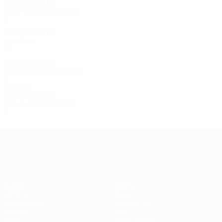
2026/27
S
S
U
N
Dritte Qualifikationsrunde
6
2
1
2
2025/26
S
S
U
N
Ligaphase
16
3
5
8
2021/22
S
S
U
N
Zweite Qualifikationsrunde
4
2
1
1
2000er
2005/06
S
S
U
N
Erste Qualifikationsrunde
2
1
0
1
UEFA Champions League
Spiele
Teams
UEFA.tv
News
Auslosungen
Geschichte
Gaming
Über
Stat.
Shop (Klubs)