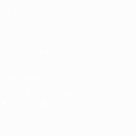
AUCH
BESUCHEN
UEFA.com
UEFA-Stiftung
für Kinder
SPRACHE &AUML;NDERN
Deutsch
English
Français
Deutsch
Русский
Español
Italiano
Português
العربية
UNS FOLGEN AUF
Die offizielle App herunterladen
Datenschutz
Nutzungsbedingungen