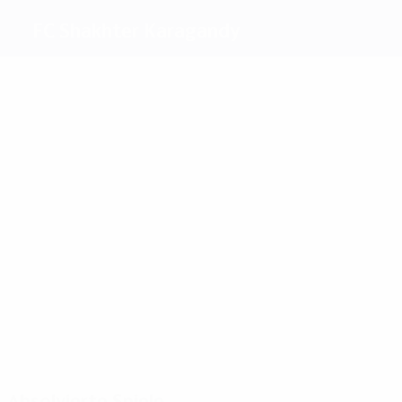
FC Shakhter Karagandy
Beste
Torschützen
1
Kukeyev
1
1
Bayzhanov
4
Finonchenk
Khizhnichenko
Meiste
Einsätze
8
8
8
Mokin
Vičius
Cañas
8
8
Poryvaev
Vasiljević
8
Finonchenko
Absolvierte Spiele