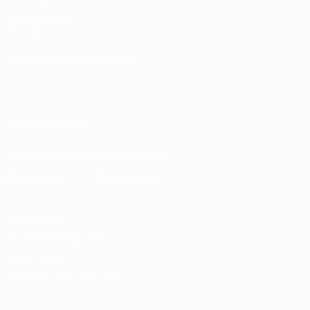
UEFA.com
UEFA-Stiftung
für Kinder
SPRACHE &AUML;NDERN
Deutsch
English
Français
Deutsch
Русский
Español
Italiano
Português
العربية
UNS FOLGEN AUF
Die offizielle App herunterladen
Datenschutz
Nutzungsbedingungen
Cookie-Politik
Datenschutzeinstellungen