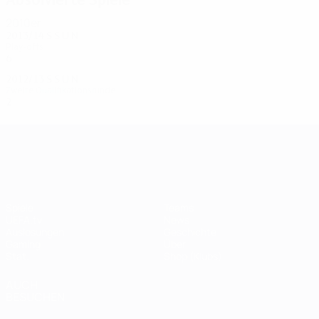
2010er
2013/14
S
S
U
N
Play-offs
6
4
0
2
2012/13
S
S
U
N
Zweite Qualifikationsrunde
2
0
1
1
UEFA Champions League
Spiele
Teams
UEFA.tv
News
Auslosungen
Geschichte
Gaming
Über
Stat.
Shop (Klubs)
AUCH
BESUCHEN