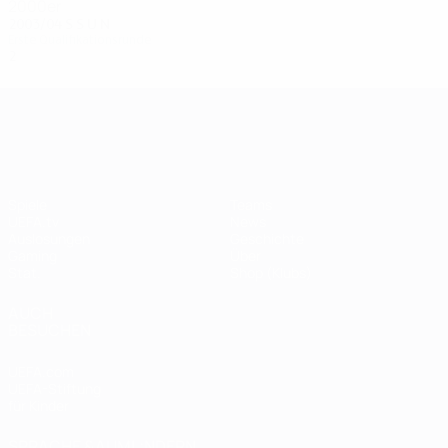
2000er
2003/04
S
S
U
N
Erste Qualifikationsrunde
2
0
1
1
UEFA Champions League
Spiele
Teams
UEFA.tv
News
Auslosungen
Geschichte
Gaming
Über
Stat.
Shop (Klubs)
AUCH
BESUCHEN
UEFA.com
UEFA-Stiftung
für Kinder
SPRACHE &AUML;NDERN