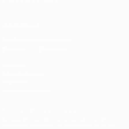
Deutsch
English
Français
Deutsch
Русский
Español
Italiano
Português
العربية
UNS FOLGEN AUF
Die offizielle App herunterladen
Datenschutz
Nutzungsbedingungen
Cookie-Politik
Datenschutzeinstellungen
© 1998-2026 UEFA. Alle Rechte vorbehalten
Der Name UEFA, das UEFA-Logo und alle Marken von UEFA-
Wettbewerben sind geschützte Marken und/oder von der UEFA