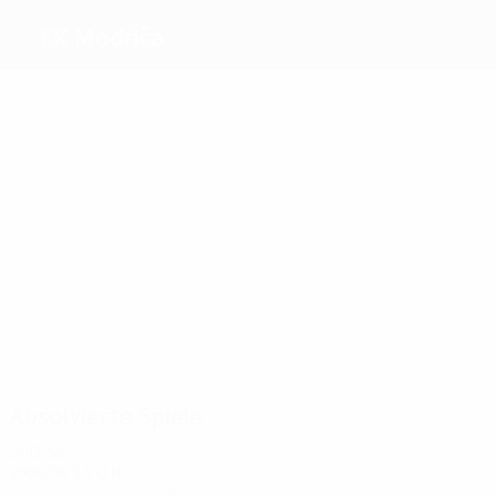
FK Modriča
Beste
Torschützen
2
1
Ćosić
1
Bojić
Stokić
1
Vasiljević
Miljković
Zafirović
Meiste
Einsätze
4
4
4
4
4
4
Ćosić
Savić
Jolović
Miljković
Vasiljević
Bogičević
Absolvierte Spiele
2000er
2008/09
S
S
U
N
Zweite Qualifikationsrunde