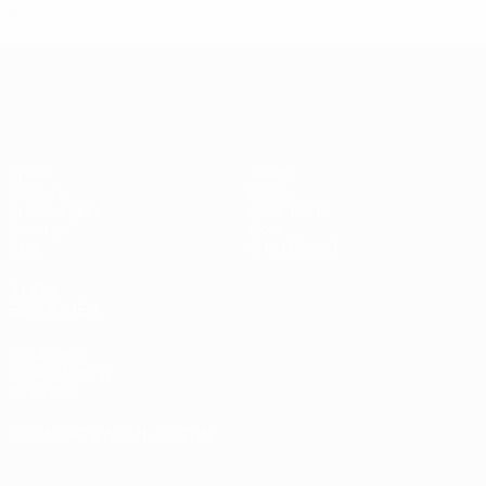
4
1
0
1
UEFA Champions League
Spiele
Teams
UEFA.tv
News
Auslosungen
Geschichte
Gaming
Über
Stat.
Shop (Klubs)
AUCH
BESUCHEN
UEFA.com
UEFA-Stiftung
für Kinder
SPRACHE &AUML;NDERN
Deutsch
English
Français
Deutsch
Русский
Español
Italiano
Português
العربية