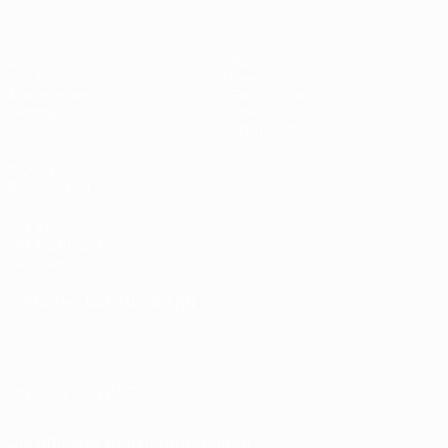
Spiele
Teams
UEFA.tv
News
Auslosungen
Geschichte
Gaming
Über
Stat.
Shop (Klubs)
AUCH
BESUCHEN
UEFA.com
UEFA-Stiftung
für Kinder
SPRACHE &AUML;NDERN
Deutsch
English
Français
Deutsch
Русский
Español
Italiano
Português
العربية
UNS FOLGEN AUF
Die offizielle App herunterladen