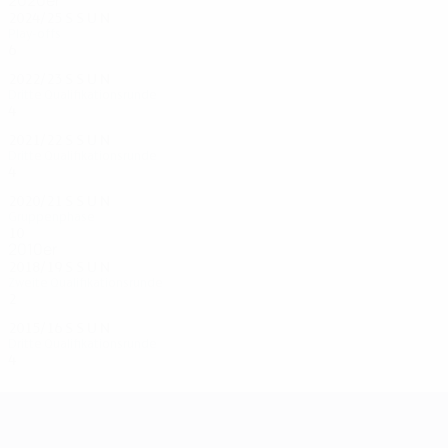
2020er
2024/25
S
S
U
N
Play-offs
6
3
2
1
2022/23
S
S
U
N
Dritte Qualifikationsrunde
4
0
2
2
2021/22
S
S
U
N
Dritte Qualifikationsrunde
4
0
2
2
2020/21
S
S
U
N
Gruppenphase
10
3
3
4
2010er
2018/19
S
S
U
N
Zweite Qualifikationsrunde
2
0
1
1
2015/16
S
S
U
N
Dritte Qualifikationsrunde
4
3
0
1
UEFA Champions League