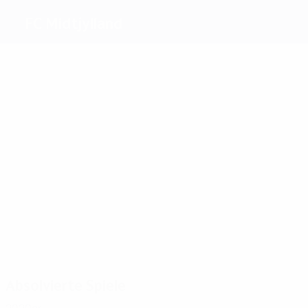
FC Midtjylland
Beste
Torschützen
3
3
3
2
2
Mabil
Dreyer
Scholz
Simsir
Sisto
3
Franculino
Meiste
Einsätze
17
15
17
Sisto
Mabil
18
Dreyer
22
Paulinho
21
J.
Sviatchenko
Andersson
Absolvierte Spiele