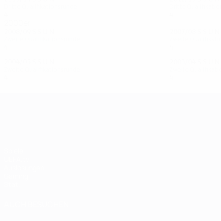
Dritte Qualifikationsrunde
Dritte Qualifikati
4
1
1
2
4
2
0
2
2000er
2008/09
S
S
U
N
2007/08
S
S
U
N
Zweite Qualifikationsrunde
Zweite Qualifikat
4
1
0
3
4
2
0
2
2004/05
S
S
U
N
2003/04
S
S
U
N
Zweite Qualifikationsrunde
Zweite Qualifikat
4
1
0
3
4
1
2
1
UEFA Champions League
Spiele
UEFA.tv
Auslosungen
Gaming
Stat.
AUCH BESUCHEN