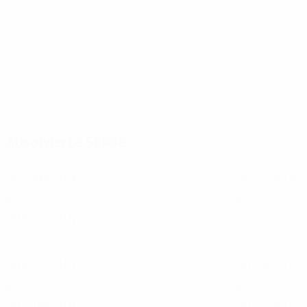
40
27
Tarkhnishvili
Balima
Absolvierte Spiele
2020er
2023/24
S
S
U
N
2022/23
S
S
U
N
Zweite Qualifikationsrunde
Dritte Qualifikati
4
2
0
2
6
2
2
2
2019/20
S
S
U
N
Erste Qualifikationsrunde
2
1
0
1
2010er
2018/19
S
S
U
N
2017/18
S
S
U
N
Zweite Qualifikationsrunde
Dritte Qualifikati
4
1
1
2
4
1
1
2
2013/14
S
S
U
N
2012/13
S
S
U
N