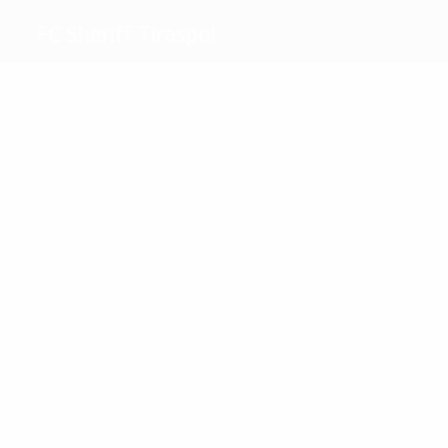
FC Sheriff Tiraspol
Beste
Torschützen
6
4
Luvannor
Traoré
Meiste
Einsätze