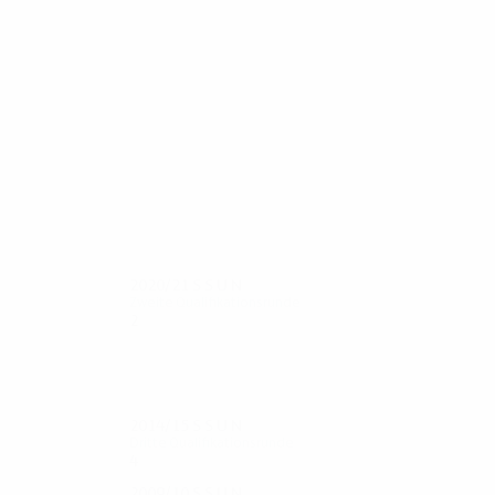
18
17
Corneencov
Kuchuk
2020/21
S
S
U
N
Zweite Qualifikationsrunde
2
1
0
1
2014/15
S
S
U
N
Dritte Qualifikationsrunde
4
2
1
1
2009/10
S
S
U
N