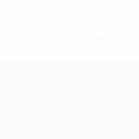
onsrunde
Play-offs
6
1
2
3
2006/07
S
S
U
N
ionsrunde
Zweite Qualifikationsrunde
4
1
3
0
2002/03
S
S
U
N
ionsrunde
Zweite Qualifikationsrunde
4
1
0
3
Teams
News
Geschichte
Über
Shop (Klubs)