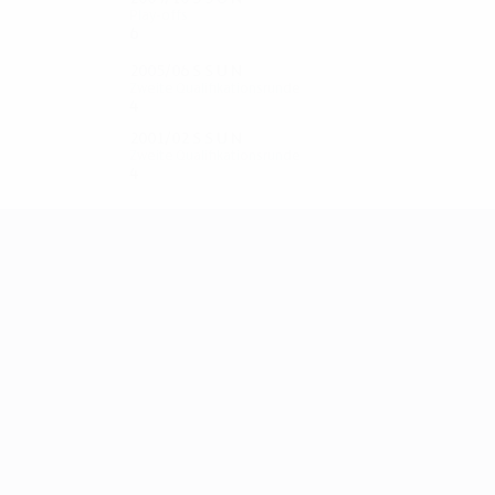
Play-offs
6
2
2
2
2005/06
S
S
U
N
Zweite Qualifikationsrunde
4
2
0
2
2001/02
S
S
U
N
Zweite Qualifikationsrunde
4
2
0
2