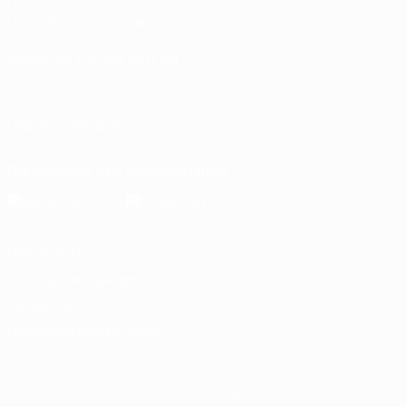
UEFA.com
UEFA-Stiftung für Kinder
SPRACHE &AUML;NDERN
Deutsch
English
Français
Deutsch
Русский
Español
Italiano
UNS FOLGEN AUF
Die offizielle App herunterladen
Datenschutz
Nutzungsbedingungen
Cookie-Politik
Datenschutzeinstellungen
© 1998-2026 UEFA. Alle Rechte vorbehalten