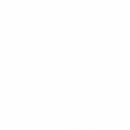
25
19
Cristiano
Luvannor
2021/22
S
S
U
N
onsrunde
Gruppenphase
14
8
3
3
2016/17
S
S
U
N
onsrunde
Zweite Qualifikationsrunde
2
0
1
1
2010/11
S
S
U
N