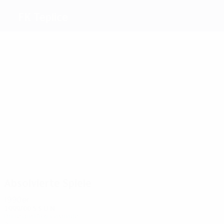
FK Teplice
Beste
Torschützen
Kukol
Kučera
Brabec
Divec
Obermajer
Vachoušek
Meiste
Einsätze
2
2
2
2
2
2
Brabec
Divecky
Fousek
Verbíř
Rizek
Frtala
Absolvierte Spiele
1990er
1999/00
S
S
U
N
Dritte Qualifikationsrunde