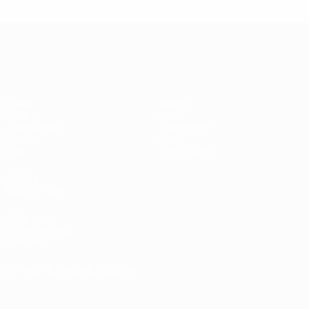
2
0
0
2
UEFA Champions League
Spiele
Teams
UEFA.tv
News
Auslosungen
Geschichte
Gaming
Über
Stat.
Shop (Klubs)
AUCH
BESUCHEN
UEFA.com
UEFA-Stiftung
für Kinder
SPRACHE &AUML;NDERN
Deutsch
English
Français
Deutsch
Русский
Español
Italiano
Português
العربية