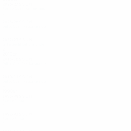
2026/27
S
S
U
N
Zweite Qualifikationsrunde
2
1
1
0
2025/26
S
S
U
N
Dritte Qualifikationsrunde
4
2
1
1
2022/23
S
S
U
N
Erste Qualifikationsrunde
2
1
0
1
2010er
2015/16
S
S
U
N
Dritte Qualifikationsrunde
4
2
0
2
2010/11
S
S
U
N
Dritte Qualifikationsrunde
4
1
1
2
1990er
1993/94
S
S
U
N
Zweite Runde
4
2
0
2
1992/93
S
S
U
N
Zweite Runde
4
1
1
2