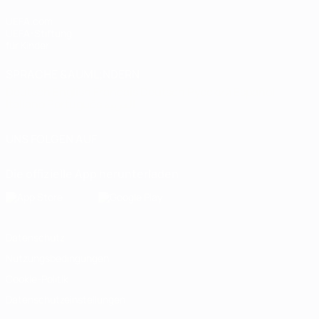
UEFA.com
UEFA-Stiftung
für Kinder
SPRACHE &AUML;NDERN
Deutsch
English
Français
Deutsch
Русский
Español
Italiano
Português
العربية
UNS FOLGEN AUF
Die offizielle App herunterladen
Datenschutz
Nutzungsbedingungen
Cookie-Politik
Datenschutzeinstellungen