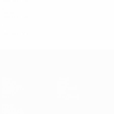
1990/91
S
S
U
N
Zweite Runde
4
3
0
1
1980er
1984/85
S
S
U
N
1. Runde
2
0
0
2
1983/84
S
S
U
N
1. Runde
2
1
0
1
UEFA Champions League
Spiele
Teams
UEFA.tv
News
Auslosungen
Geschichte
Gaming
Über
Stat.
Shop (Klubs)
AUCH
BESUCHEN