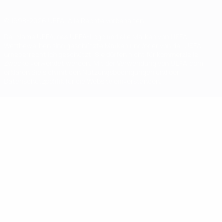
© 1998-2026 UEFA. Alle Rechte vorbehalten
Der Name UEFA, das UEFA-Logo und alle Marken von UEFA-
Wettbewerben sind geschützte Marken und/oder von der UEFA
urheberrechtlich geschützt. Sie dürfen nicht für kommerzielle
Zwecke verwendet werden. Mit der Verwendung von UEFA.com
erklären Sie sich mit den Nutzungsbedingungen und der
Datenschutzpolitik für die Website einverstanden.