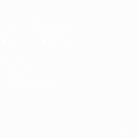
Italiano
Português
العربية
UNS FOLGEN AUF
Die offizielle App herunterladen
Datenschutz
Nutzungsbedingungen
Cookie-Politik
Datenschutzeinstellungen
© 1998-2026 UEFA. Alle Rechte vorbehalten
Der Name UEFA, das UEFA-Logo und alle Marken von UEFA-
Wettbewerben sind geschützte Marken und/oder von der UEFA
urheberrechtlich geschützt. Sie dürfen nicht für kommerzielle
Zwecke verwendet werden. Mit der Verwendung von UEFA.com