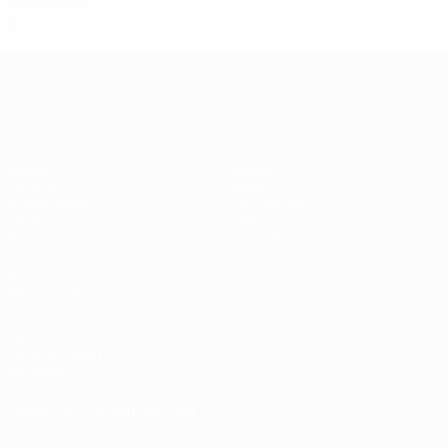
Zweite Runde
4
1
1
2
UEFA Champions League
Spiele
Teams
UEFA.tv
News
Auslosungen
Geschichte
Gaming
Über
Stat.
Shop (Klubs)
AUCH
BESUCHEN
UEFA.com
UEFA-Stiftung
für Kinder
SPRACHE &AUML;NDERN
Deutsch
English
Français
Deutsch
Русский
Español