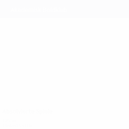
Akademisk Boldklub
Beste
Torschützen
Kaltoft
1
1
Carlse
2
Ahlström
Wiberg
Hansen
Petersen
Meiste
Einsätze
4
4
4
4
4
Collaitz
Larsen
Yde
Hansen
4
Petersen
Kjärsgaard
Absolvierte Spiele
1960er
1968/69
S
S
U
N