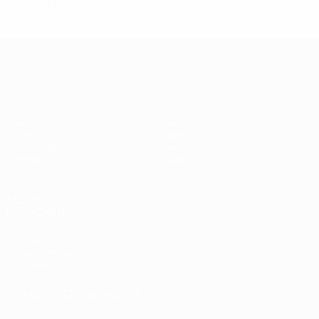
Zweite Qualifikationsrunde
4
1
1
2
UEFA Champions League
Spiele
Teams
UEFA.tv
News
Auslosungen
Geschichte
Gaming
Über
Stat.
Shop (Klubs)
AUCH
BESUCHEN
UEFA.com
UEFA-Stiftung
für Kinder
SPRACHE &AUML;NDERN
Deutsch
English
Français
Deutsch
Русский
Español