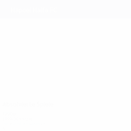
Hapoel Haifa FC
Beste
Torschützen
1
Talker
Firro
Milehko
Tartazki
Torjman
Rosso
Meiste
Einsätze
4
4
4
4
4
4
Talker
Milehko
Torjman
Ulianov
Rosso
Awat
Absolvierte Spiele
1990er
1999/00
S
S
U
N
Dritte Qualifikationsrunde
4
0
2
2