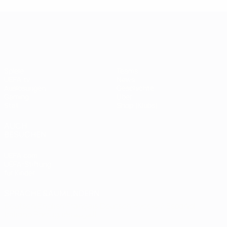
UEFA Champions League
Spiele
Teams
UEFA.tv
News
Auslosungen
Geschichte
Gaming
Über
Stat.
Shop (Klubs)
AUCH
BESUCHEN
UEFA.com
UEFA-Stiftung
für Kinder
SPRACHE &AUML;NDERN
Deutsch
English
Français
Deutsch
Русский
Español
Italiano
Português
العربية