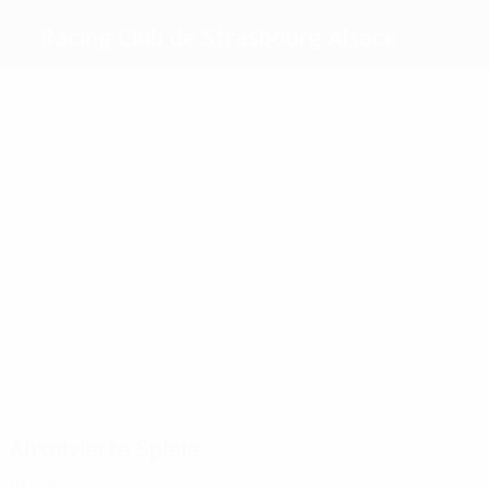
Racing Club de Strasbourg Alsace
Beste
Torschützen
Marx
Tanter
Gentes
3
3
2
Bianchi
Piasecki
Decastel
Meiste
Einsätze
6
6
6
6
6
Tanter
Jodar
Bracci
Specht
Piasecki
6
Deutschmann
Absolvierte Spiele
1970er