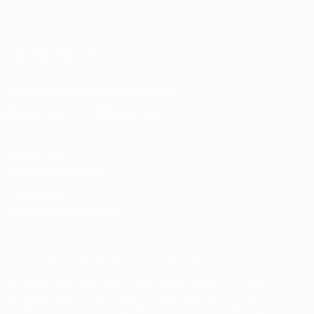
Deutsch
English
Français
Deutsch
Русский
Español
Italiano
Português
العربية
UNS FOLGEN AUF
Die offizielle App herunterladen
Datenschutz
Nutzungsbedingungen
Cookie-Politik
Datenschutzeinstellungen
© 1998-2026 UEFA. Alle Rechte vorbehalten
Der Name UEFA, das UEFA-Logo und alle Marken von UEFA-
Wettbewerben sind geschützte Marken und/oder von der UEFA
urheberrechtlich geschützt. Sie dürfen nicht für kommerzielle