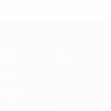
1979/80
S
S
U
N
Viertelfinale
6
3
1
2
UEFA Champions League
Spiele
Teams
UEFA.tv
News
Auslosungen
Geschichte
Gaming
Über
Stat.
Shop (Klubs)
AUCH
BESUCHEN
UEFA.com
UEFA-Stiftung
für Kinder
SPRACHE &AUML;NDERN