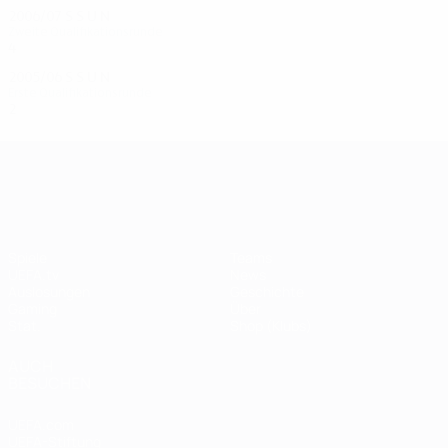
2006/07
S
S
U
N
Zweite Qualifikationsrunde
4
1
1
2
2005/06
S
S
U
N
Erste Qualifikationsrunde
2
0
0
2
UEFA Champions League
Spiele
Teams
UEFA.tv
News
Auslosungen
Geschichte
Gaming
Über
Stat.
Shop (Klubs)
AUCH
BESUCHEN
UEFA.com
UEFA-Stiftung