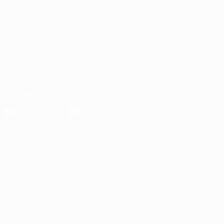
für Kinder
SPRACHE &AUML;NDERN
Deutsch
English
Français
Deutsch
Русский
Español
Italiano
Português
العربية
UNS FOLGEN AUF
Die offizielle App herunterladen
Datenschutz
Nutzungsbedingungen
Cookie-Politik
Datenschutzeinstellungen
© 1998-2026 UEFA. Alle Rechte vorbehalten