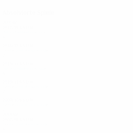
Absolvierte Spiele
2010er
2017/18
S
S
U
N
Dritte Qualifikationsrunde
4
1
1
2
2016/17
S
S
U
N
Zweite Qualifikationsrunde
2
0
2
0
2013/14
S
S
U
N
Dritte Qualifikationsrunde
4
2
1
1
2010/11
S
S
U
N
Zweite Qualifikationsrunde
2
0
0
2
2009/10
S
S
U
N
Zweite Qualifikationsrunde
2
0
0
2
2000er
2007/08
S
S
U
N
Zweite Qualifikationsrunde
4
1
2
1