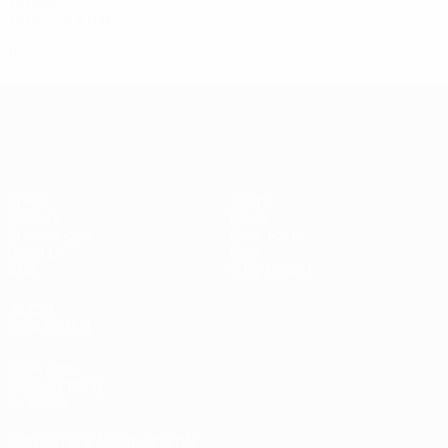
1970er
1974/75
S
S
U
N
Viertelfinale
6
5
0
1
UEFA Champions League
Spiele
Teams
UEFA.tv
News
Auslosungen
Geschichte
Gaming
Über
Stat.
Shop (Klubs)
AUCH
BESUCHEN
UEFA.com
UEFA-Stiftung
für Kinder
SPRACHE &AUML;NDERN