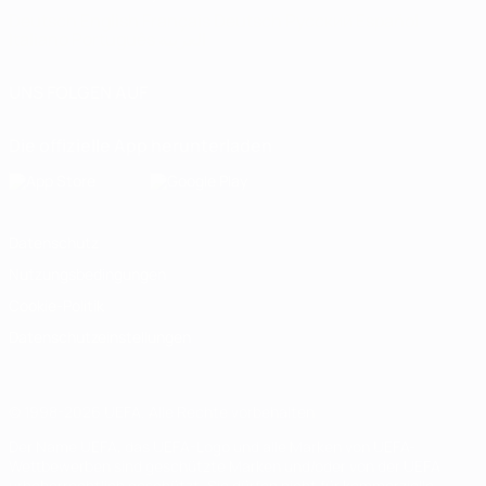
Deutsch
English
Français
Deutsch
Русский
Español
Italiano
Português
العربية
UNS FOLGEN AUF
Die offizielle App herunterladen
Datenschutz
Nutzungsbedingungen
Cookie-Politik
Datenschutzeinstellungen
© 1998-2026 UEFA. Alle Rechte vorbehalten
Der Name UEFA, das UEFA-Logo und alle Marken von UEFA-
Wettbewerben sind geschützte Marken und/oder von der UEFA
urheberrechtlich geschützt. Sie dürfen nicht für kommerzielle