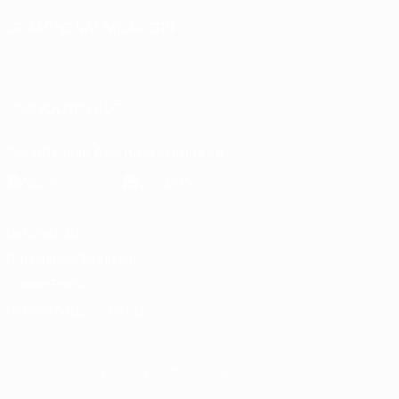
SPRACHE &AUML;NDERN
Deutsch
English
Français
Deutsch
Русский
Español
Italiano
Português
العربية
UNS FOLGEN AUF
Die offizielle App herunterladen
Datenschutz
Nutzungsbedingungen
Cookie-Politik
Datenschutzeinstellungen
© 1998-2026 UEFA. Alle Rechte vorbehalten