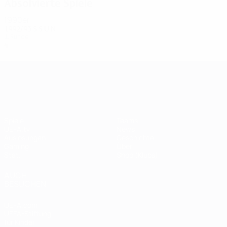
Absolvierte Spiele
1990er
1992/93
S
S
U
N
1. Runde
4
1
1
2
UEFA Champions League
Spiele
Teams
UEFA.tv
News
Auslosungen
Geschichte
Gaming
Über
Stat.
Shop (Klubs)
AUCH
BESUCHEN
UEFA.com
UEFA-Stiftung
für Kinder