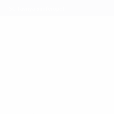
SC Tavriya Simferopol
Beste
Torschützen
Novikov
Vysniauska
1
3
Sheihametov
Schevtchenko
Meiste
Einsätze
4
4
4
Polstianov
4
Vysniauskas
Turchinenko
Schevtchenko