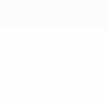
Der Name UEFA, das UEFA-Logo und alle Marken von UEFA-
Wettbewerben sind geschützte Marken und/oder von der UEFA
urheberrechtlich geschützt. Sie dürfen nicht für kommerzielle
Zwecke verwendet werden. Mit der Verwendung von UEFA.com
erklären Sie sich mit den Nutzungsbedingungen und der
Datenschutzpolitik für die Website einverstanden.