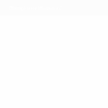
Olympiakos Nicosia FC
Beste
Torschützen
2
1
Kettenis
Hipolitas
Meiste
Einsätze