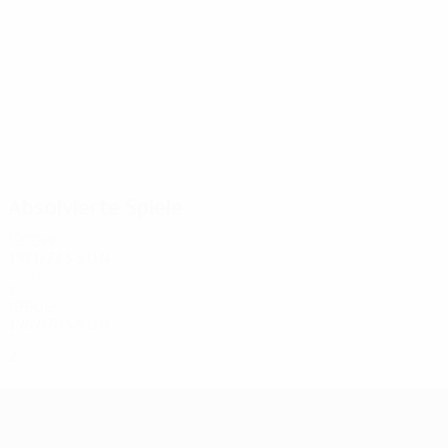
6
6
Kettenis
Efthymiades
Absolvierte Spiele
1970er
1971/72
S
S
U
N
1. Runde
2
0
0
2
1960er
1969/70
S
S
U
N
1. Runde
2
0
0
2
UEFA Champions League