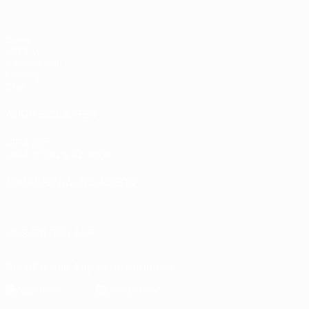
Spiele
UEFA.tv
Auslosungen
Gaming
Stat.
AUCH BESUCHEN
UEFA.com
UEFA-Stiftung für Kinder
SPRACHE &AUML;NDERN
Deutsch
English
Français
Deutsch
Русский
Español
Italiano
UNS FOLGEN AUF
Die offizielle App herunterladen