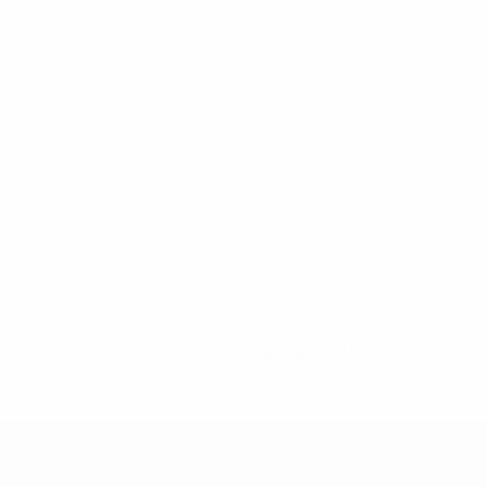
6
5
Marcou
Argirou
1967/68
S
S
U
N
1. Runde
2
0
1
1