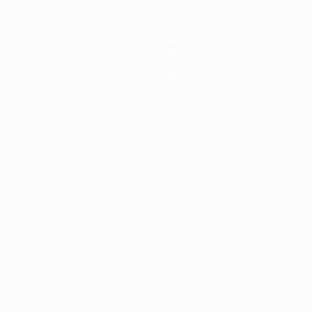
Teams
News
Geschichte
Über
Shop (Klubs)
Português
العربية