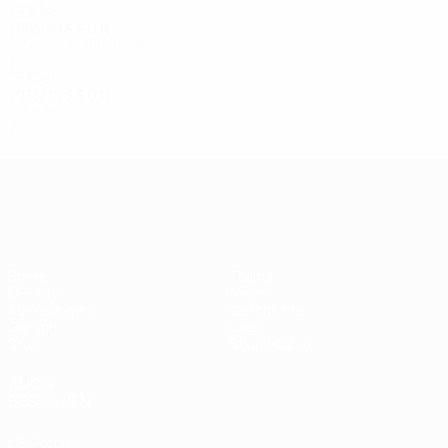
1990er
1998/99
S
S
U
N
Erste Qualifikationsrunde
2
1
0
1
1970er
1978/79
S
S
U
N
1. Runde
2
1
0
1
UEFA Champions League
Spiele
Teams
UEFA.tv
News
Auslosungen
Geschichte
Gaming
Über
Stat.
Shop (Klubs)
AUCH
BESUCHEN
UEFA.com