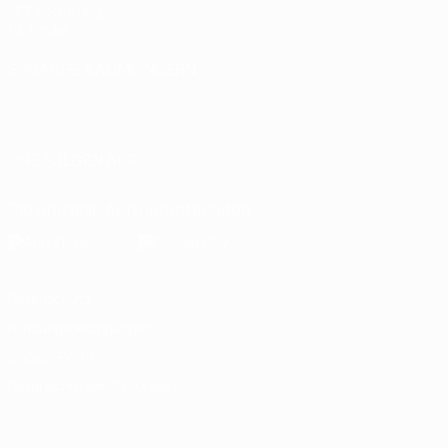
UEFA-Stiftung
für Kinder
SPRACHE &AUML;NDERN
Deutsch
English
Français
Deutsch
Русский
Español
Italiano
Português
العربية
UNS FOLGEN AUF
Die offizielle App herunterladen
Datenschutz
Nutzungsbedingungen
Cookie-Politik
Datenschutzeinstellungen