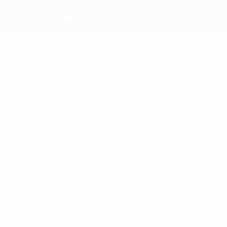
FK Partizani
Beste
Torschützen
2
1
1
1
1
1
Kraja
Murati
Pano
Cara
Tomorri
Ballagjini
Meiste
Einsätze
8
8
6
6
6
6
Shllaku
Pano
Jashari
Janku
Deliallisi
Frashëri
Absolvierte Spiele
2020er
2023/24
S
S
U
N
Erste Qualifikationsrunde