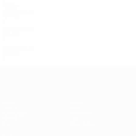
2
0
0
2
1960er
1964/65
S
S
U
N
Vorrunde
2
0
1
1
1963/64
S
S
U
N
Vorrunde
2
1
0
1
1962/63
S
S
U
N
Vorrunde
2
0
1
1
UEFA Champions League
Spiele
Teams
UEFA.tv
News
Auslosungen
Geschichte
Gaming
Über
Stat.
Shop (Klubs)
AUCH