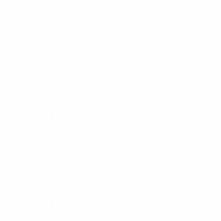
2
0
1
1
2019/20
S
S
U
N
Erste Qualifikationsrunde
2
0
1
1
2010er
2016/17
S
S
U
N
Dritte Qualifikationsrunde
4
0
2
2
1990er
1993/94
S
S
U
N
Vorrunde
2
0
1
1
1980er
1987/88
S
S
U
N
1. Runde
2
0
0
2
1981/82
S
S
U
N
1. Runde
2
1
0
1
1970er
1979/80
S
S
U
N
1. Runde
2
1
0
1
1971/72
S
S
U
N
1. Runde