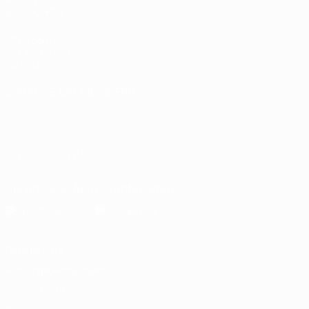
BESUCHEN
UEFA.com
UEFA-Stiftung
für Kinder
SPRACHE &AUML;NDERN
Deutsch
English
Français
Deutsch
Русский
Español
Italiano
Português
العربية
UNS FOLGEN AUF
Die offizielle App herunterladen
Datenschutz
Nutzungsbedingungen
Cookie-Politik