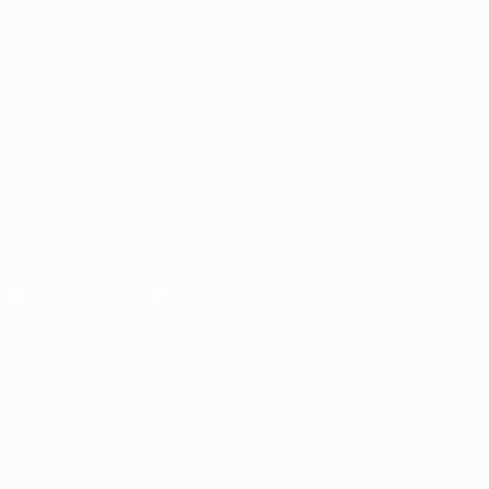
UEFA.com
UEFA-Stiftung
für Kinder
SPRACHE &AUML;NDERN
Deutsch
English
Français
Deutsch
Русский
Español
Italiano
Português
العربية
UNS FOLGEN AUF
Die offizielle App herunterladen
Datenschutz
Nutzungsbedingungen
Cookie-Politik
Datenschutzeinstellungen