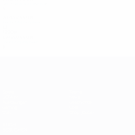
Dritte Qualifikationsrunde
4
1
2
1
2001/02
S
S
U
N
Zweite Gruppenphase
12
3
4
5
1990er
1999/00
S
S
U
N
Erste Gruppenphase
8
3
2
3
UEFA Champions League
Spiele
Teams
UEFA.tv
News
Auslosungen
Geschichte
Gaming
Über
Stat.
Shop (Klubs)
AUCH
BESUCHEN