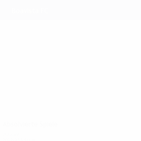
Boavista FC
Beste
Torschützen
6
2
2
2
2
3
Silva
Rui
Ahinful
Silva
Alex
Sánchez
Bento
Goulart
Meiste
Einsätze
19
16
16
15
19
Ricardo
Alex
Duda
Jorge
14
Pedro
Goulart
Silva
Martelinho
Emanuel
Absolvierte Spiele
2000er
2002/03
S
S
U
N