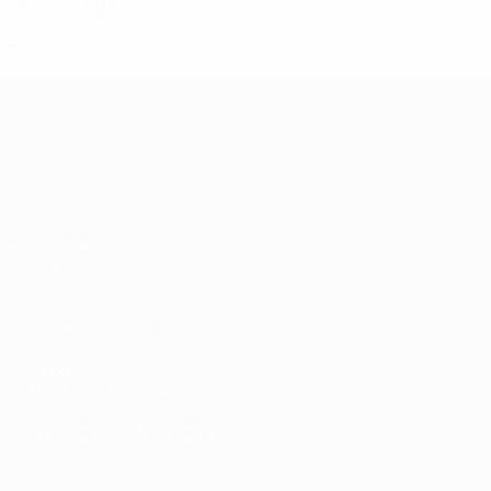
1955/56
S
S
U
N
Viertelfinale
4
1
1
2
UEFA Champions League
Spiele
UEFA.tv
Auslosungen
Gaming
Stat.
AUCH BESUCHEN
UEFA.com
UEFA-Stiftung für Kinder
SPRACHE &AUML;NDERN
Deutsch
English
Français
Deutsch
Русский
Español
Italiano