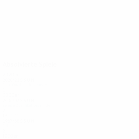
8
8
Arneng
Kuivasto
Absolvierte Spiele
2020er
2020/21
S
S
U
N
Erste Qualifikationsrunde
1
0
0
1
2000er
2006/07
S
S
U
N
Zweite Qualifikationsrunde
2
1
0
1
1960er
1967/68
S
S
U
N
1. Runde
2
0
0
2
1950er