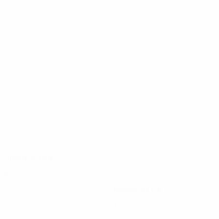
6
6
Sandberg
Storm
2004/05
S
S
U
N
Dritte Qualifikationsrunde
4
1
2
1
1965/66
S
S
U
N
Vorrunde
2
1
0
1