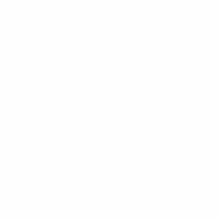
6
6
Hysén
Johansson
2003/04
S
S
U
N
Zweite Qualifikationsrunde
2
0
2
0