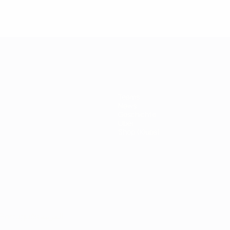
Teams
News
Geschichte
Über
Shop (Klubs)
Português
العربية