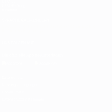
UEFA.com
UEFA-Stiftung
für Kinder
SPRACHE &AUML;NDERN
Deutsch
English
Français
Deutsch
Русский
Español
Italiano
Português
العربية
UNS FOLGEN AUF
Die offizielle App herunterladen
Datenschutz
Nutzungsbedingungen
Cookie-Politik
Datenschutzeinstellungen