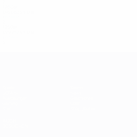
2
0
0
2
1960er
1961/62
S
S
U
N
Vorrunde
2
0
0
2
1950er
1956/57
S
S
U
N
Vorrunde
3
1
0
2
UEFA Champions League
Spiele
Teams
UEFA.tv
News
Auslosungen
Geschichte
Gaming
Über
Stat.
Shop (Klubs)
AUCH
BESUCHEN