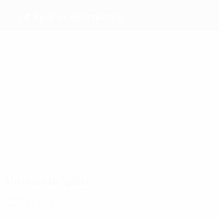
CA Spora Luxembourg
Beste
Torschützen
3
1
1
1
1
Scheer
Boreux
Bruns
Leer
Letsch
Fiedler
Meiste
Einsätze
5
4
4
3
3
4
Brosius
Remy
Fiedler
Simon
Letsch
Wambach
Absolvierte Spiele
1980er
1989/90
S
S
U
N
1. Runde