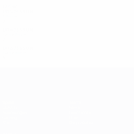
1970er
1975/76
S
S
U
N
1. Runde
2
0
1
1
1974/75
S
S
U
N
Zweite Runde
2
0
0
2
1972/73
S
S
U
N
Zweite Runde
4
2
0
2
UEFA Champions League
Spiele
Teams
UEFA.tv
News
Auslosungen
Geschichte
Gaming
Über
Stat.
Shop (Klubs)