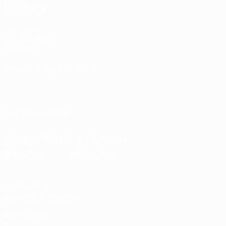
AUCH
BESUCHEN
UEFA.com
UEFA-Stiftung
für Kinder
SPRACHE &AUML;NDERN
Deutsch
English
Français
Deutsch
Русский
Español
Italiano
Português
العربية
UNS FOLGEN AUF
Die offizielle App herunterladen
Datenschutz
Nutzungsbedingungen
Cookie-Politik