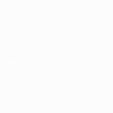
Deutsch
English
Français
Deutsch
Русский
Español
Italiano
Português
العربية
UNS FOLGEN AUF
Die offizielle App herunterladen
Datenschutz
Nutzungsbedingungen
Cookie-Politik
Datenschutzeinstellungen
© 1998-2026 UEFA. Alle Rechte vorbehalten
Der Name UEFA, das UEFA-Logo und alle Marken von UEFA-
Wettbewerben sind geschützte Marken und/oder von der UEFA
urheberrechtlich geschützt. Sie dürfen nicht für kommerzielle