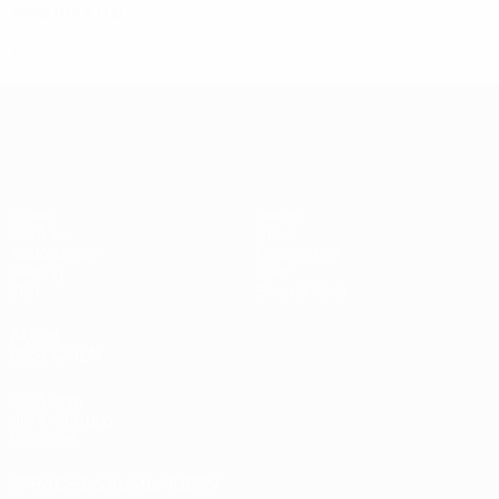
2009/10
S
S
U
N
Dritte Qualifikationsrunde
2
1
0
1
UEFA Champions League
Spiele
Teams
UEFA.tv
News
Auslosungen
Geschichte
Gaming
Über
Stat.
Shop (Klubs)
AUCH
BESUCHEN
UEFA.com
UEFA-Stiftung
für Kinder
SPRACHE &AUML;NDERN