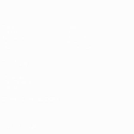
Spiele
Teams
UEFA.tv
News
Auslosungen
Geschichte
Gaming
Über
Stat.
Shop (Klubs)
AUCH
BESUCHEN
UEFA.com
UEFA-Stiftung
für Kinder
SPRACHE &AUML;NDERN
Deutsch
English
Français
Deutsch
Русский
Español
Italiano
Português
العربية
UNS FOLGEN AUF