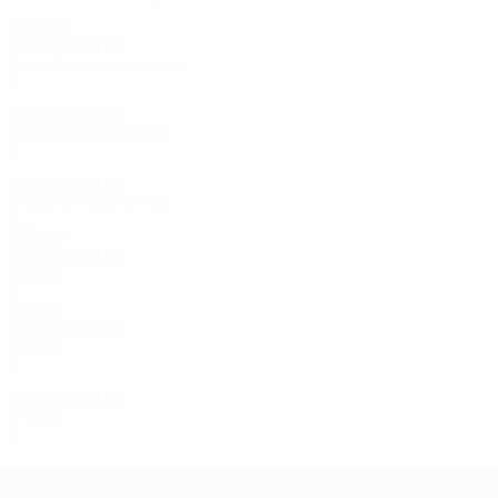
2020er
2026/27
S
S
U
N
Zweite Qualifikationsrunde
4
2
1
1
2024/25
S
S
U
N
Erste Qualifikationsrunde
2
0
1
1
2022/23
S
S
U
N
Erste Qualifikationsrunde
4
2
1
1
1990er
1992/93
S
S
U
N
1. Runde
2
0
0
2
1980er
1983/84
S
S
U
N
1. Runde
2
0
0
2
1982/83
S
S
U
N
1. Runde
2
0
0
2
UEFA Champions League