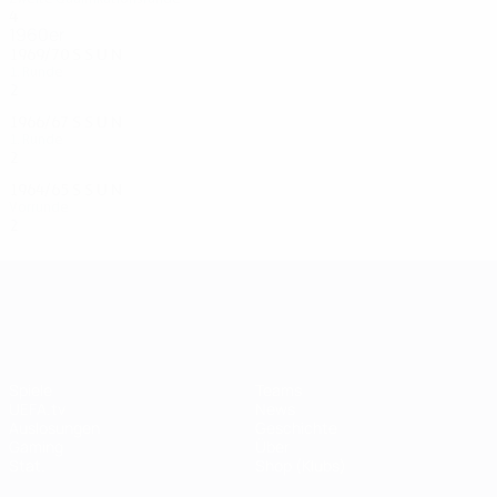
4
2
1
1
1960er
1969/70
S
S
U
N
1. Runde
2
0
0
2
1966/67
S
S
U
N
1. Runde
2
0
0
2
1964/65
S
S
U
N
Vorrunde
2
0
0
2
UEFA Champions League
Spiele
Teams
UEFA.tv
News
Auslosungen
Geschichte
Gaming
Über
Stat.
Shop (Klubs)