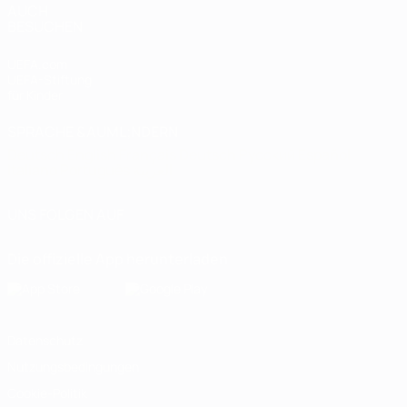
AUCH
BESUCHEN
UEFA.com
UEFA-Stiftung
für Kinder
SPRACHE &AUML;NDERN
Deutsch
English
Français
Deutsch
Русский
Español
Italiano
Português
العربية
UNS FOLGEN AUF
Die offizielle App herunterladen
Datenschutz
Nutzungsbedingungen
Cookie-Politik