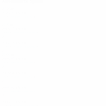
Absolvierte Spiele
2020er
2020/21
S
S
U
N
Erste Qualifikationsrunde
1
0
0
1
2010er
2014/15
S
S
U
N
Zweite Qualifikationsrunde
2
0
0
2
2012/13
S
S
U
N
Zweite Qualifikationsrunde
2
0
0
2
2000er
2004/05
S
S
U
N
Erste Qualifikationsrunde
2
0
2
0
2003/04
S
S
U
N
Erste Qualifikationsrunde
2
0
1
1
2001/02
S
S
U
N
Erste Qualifikationsrunde
2
1
0
1
2000/01
S
S
U
N
Zweite Qualifikationsrunde