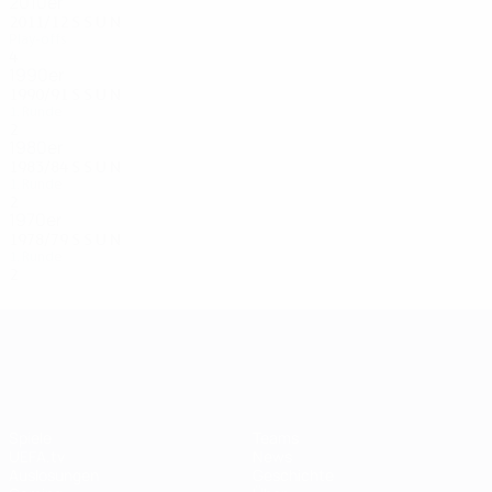
2010er
2011/12
S
S
U
N
Play-offs
4
2
1
1
1990er
1990/91
S
S
U
N
1. Runde
2
0
0
2
1980er
1983/84
S
S
U
N
1. Runde
2
0
0
2
1970er
1978/79
S
S
U
N
1. Runde
2
0
1
1
UEFA Champions League
Spiele
Teams
UEFA.tv
News
Auslosungen
Geschichte