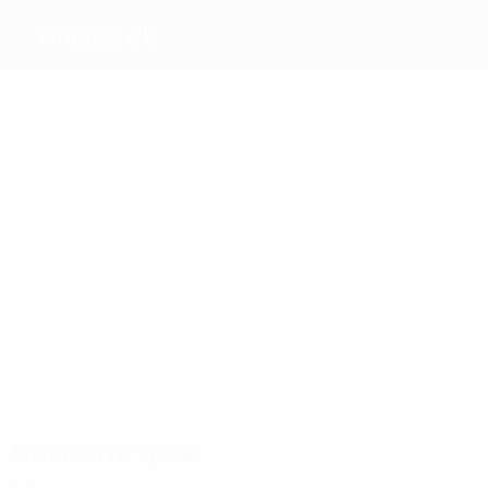
Odense BK
Beste
Torschützen
1
2
Ruud
Nielsen
2
1
1
H.
Johansson
Reginiussen
Andreasen
Meiste
Einsätze
4
4
4
4
4
4
Høgh
Nielsen
Ruud
Djemba-
Knudsen
Sørensen
Djemba
Absolvierte Spiele