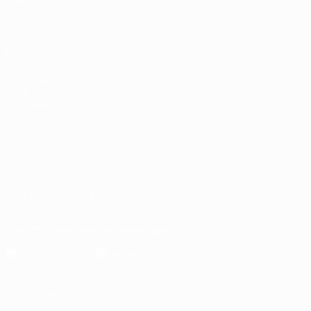
Gaming
Über
Stat.
Shop (Klubs)
AUCH
BESUCHEN
UEFA.com
UEFA-Stiftung
für Kinder
SPRACHE &AUML;NDERN
Deutsch
English
Français
Deutsch
Русский
Español
Italiano
Português
العربية
UNS FOLGEN AUF
Die offizielle App herunterladen
Datenschutz