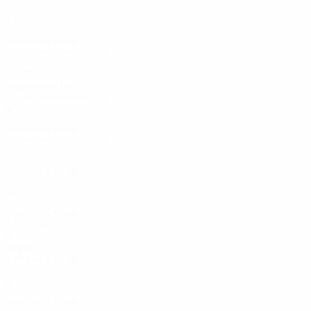
Gruppenphase
12
4
2
6
2009/10
S
S
U
N
Dritte Qualifikationsrunde
4
3
0
1
2000er
2008/09
S
S
U
N
Dritte Qualifikationsrunde
4
1
2
1
2005/06
S
S
U
N
Dritte Qualifikationsrunde
4
2
2
0
2003/04
S
S
U
N
Erste Gruppenphase
10
0
6
4
2002/03
S
S
U
N
Dritte Qualifikationsrunde
4
1
1
2
1990er
1999/00
S
S
U
N
Dritte Qualifikationsrunde
6
4
0
2
1997/98
S
S
U
N