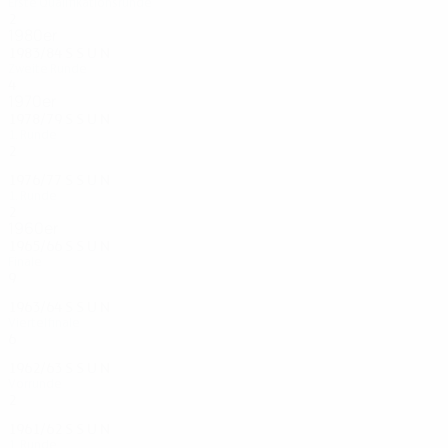
Erste Qualifikationsrunde
2
1
0
1
1980er
1983/84
S
S
U
N
Zweite Runde
4
2
1
1
1970er
1978/79
S
S
U
N
1. Runde
2
1
1
0
1976/77
S
S
U
N
1. Runde
2
0
0
2
1960er
1965/66
S
S
U
N
Finale
9
4
1
4
1963/64
S
S
U
N
Viertelfinale
6
3
0
3
1962/63
S
S
U
N
Vorrunde
2
0
0
2
1961/62
S
S
U
N
1. Runde