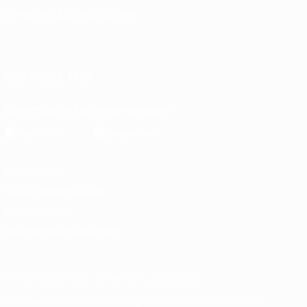
SPRACHE &AUML;NDERN
Deutsch
English
Français
Deutsch
Русский
Español
Italiano
Português
العربية
UNS FOLGEN AUF
Die offizielle App herunterladen
Datenschutz
Nutzungsbedingungen
Cookie-Politik
Datenschutzeinstellungen
© 1998-2026 UEFA. Alle Rechte vorbehalten
Der Name UEFA, das UEFA-Logo und alle Marken von UEFA-