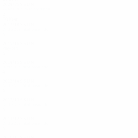
2024/25
S
S
U
N
Zweite Qualifikationsrunde
2
0
0
2
2010er
2017/18
S
S
U
N
Dritte Qualifikationsrunde
4
1
2
1
2015/16
S
S
U
N
Play-offs
6
4
1
1
2014/15
S
S
U
N
Dritte Qualifikationsrunde
4
2
2
0
2013/14
S
S
U
N
Dritte Qualifikationsrunde
4
0
2
2
2012/13
S
S
U
N
Dritte Qualifikationsrunde
4
2
0
2
2011/12
S
S
U
N
Dritte Qualifikationsrunde
4
2
1
1
2010/11
S
S
U
N