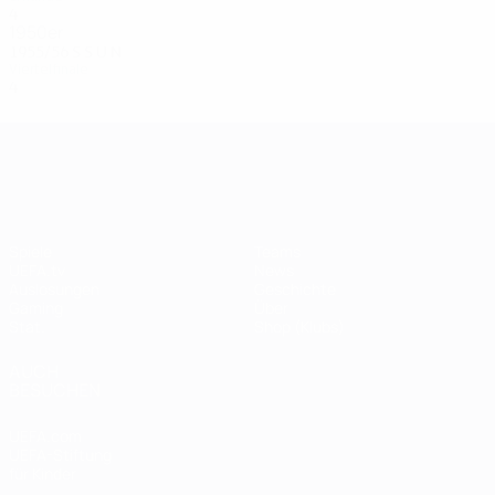
4
1
1
2
1950er
1955/56
S
S
U
N
Viertelfinale
4
2
1
1
UEFA Champions League
Spiele
Teams
UEFA.tv
News
Auslosungen
Geschichte
Gaming
Über
Stat.
Shop (Klubs)
AUCH
BESUCHEN
UEFA.com
UEFA-Stiftung
für Kinder