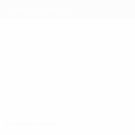
FK Partizan Beograd
Beste
Torschützen
14
7
7
Cléo
Ilić
Galić
11
6
8
Kovačević
Hasanagić
Milutinović
Meiste
Einsätze
59
27
21
21
19
20
Ilić
Iliev
Krstajić
Tomić
Duljaj
N.
Djordjević
Absolvierte Spiele
2020er