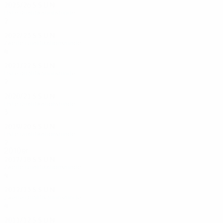
2025/26
S
S
U
N
Erste Qualifikationsrunde
2
0
1
1
2022/23
S
S
U
N
Zweite Qualifikationsrunde
4
2
0
2
2021/22
S
S
U
N
Erste Qualifikationsrunde
2
0
0
2
2020/21
S
S
U
N
Erste Qualifikationsrunde
3
1
0
1
2019/20
S
S
U
N
Erste Qualifikationsrunde
2
0
0
2
2010er
2017/18
S
S
U
N
Zweite Qualifikationsrunde
4
1
1
2
2012/13
S
S
U
N
Zweite Qualifikationsrunde
4
0
3
1
2011/12
S
S
U
N