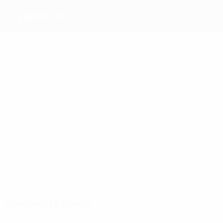
Linfield FC
Beste
Torschützen
3
4
Pavis
Scott
5
2
3
Thomas
McGra
Hamilton
4
McGaughey
Meiste
Einsätze
20
21
18
Bailie
28
Dunlop
16
Doherty
14
Mulgrew
McKeown
Thompson
Absolvierte Spiele
2020er