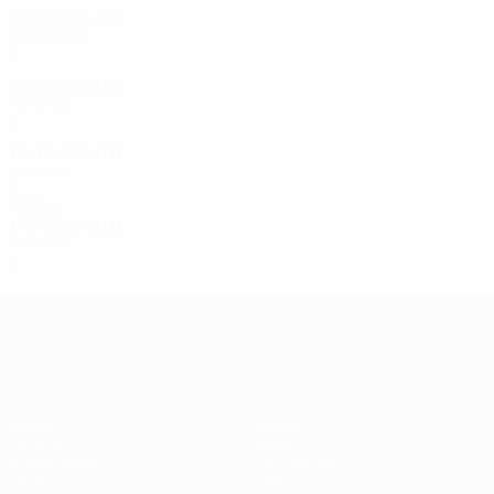
1966/67
S
S
U
N
Viertelfinale
6
2
3
1
1962/63
S
S
U
N
Vorrunde
2
0
1
1
1961/62
S
S
U
N
Vorrunde
2
0
0
1
1950er
1959/60
S
S
U
N
Vorrunde
2
1
0
1
UEFA Champions League
Spiele
Teams
UEFA.tv
News
Auslosungen
Geschichte
Gaming
Über