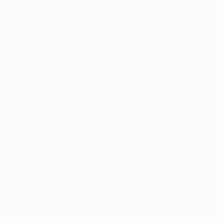
Stat.
Shop (Klubs)
AUCH
BESUCHEN
UEFA.com
UEFA-Stiftung
für Kinder
SPRACHE &AUML;NDERN
Deutsch
English
Français
Deutsch
Русский
Español
Italiano
Português
العربية
UNS FOLGEN AUF
Die offizielle App herunterladen
Datenschutz
Nutzungsbedingungen