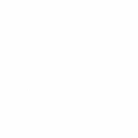
2
1
0
1
1990er
1993/94
S
S
U
N
1. Runde
4
1
1
2
1980er
1989/90
S
S
U
N
1. Runde
2
0
0
2
1987/88
S
S
U
N
1. Runde
2
0
1
1
1986/87
S
S
U
N
1. Runde
2
0
1
1
1985/86
S
S
U
N
1. Runde
2
0
1
1
1984/85
S
S
U
N
Zweite Runde
4
0
3
1
1983/84
S
S
U
N
1. Runde
2
0
0
2