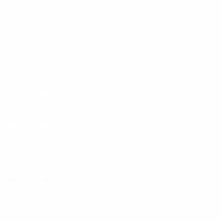
Zweite Qualifikationsrunde
2
0
1
1
2010/11
S
S
U
N
Zweite Qualifikationsrunde
2
0
1
1
2000er
2008/09
S
S
U
N
Erste Qualifikationsrunde
2
0
1
1
2007/08
S
S
U
N
Erste Qualifikationsrunde
2
0
1
1
2006/07
S
S
U
N
Erste Qualifikationsrunde
2
0
1
1
2004/05
S
S
U
N
Erste Qualifikationsrunde
2
0
0
2
2001/02
S
S
U
N
Erste Qualifikationsrunde
2
0
1
1
2000/01
S
S
U
N
Hauptrunde