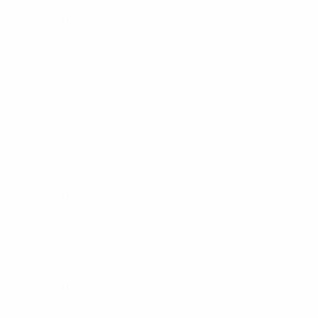
1982/83
S
S
U
N
1. Runde
2
1
0
1
1980/81
S
S
U
N
1. Runde
2
0
0
2
1970er
1979/80
S
S
U
N
Vorrunde
2
0
1
1
1978/79
S
S
U
N
1. Runde
2
0
1
1
1975/76
S
S
U
N
1. Runde
2
0
0
2
1971/72
S
S
U
N
1. Runde
2
0
0
2
1960er
1969/70
S
S
U
N
1. Runde
2
0
0
2