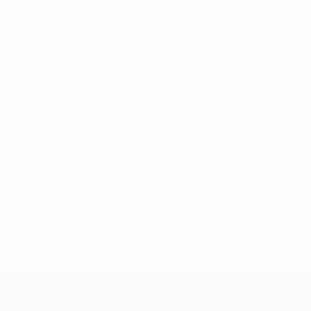
Gruppenphase
8
2
3
3
1973/74
S
S
U
N
Finale
10
4
5
1