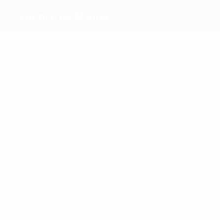
Atlético de Madrid
Beste
Torschützen
40
17
Griezmann
Alvarez
Meiste
Einsätze