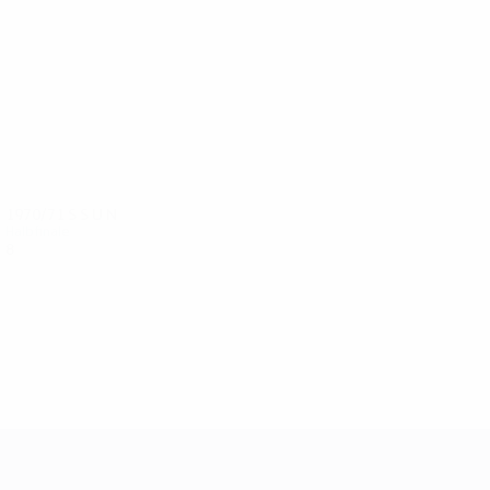
1970/71
S
S
U
N
Halbfinale
8
5
0
3