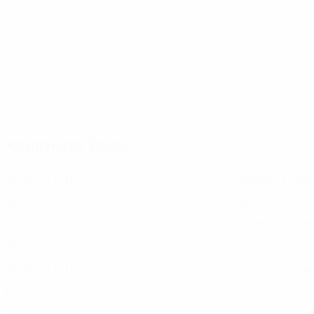
118
106
Koke
Oblak
Absolvierte Spiele
2020er
2025/26
S
S
U
N
2024/25
S
S
U
N
Halbfinale
Achtelfinale
16
7
3
6
10
6
1
3
2021/22
S
S
U
N
2020/21
S
S
U
N
Viertelfinale
Achtelfinale
10
3
3
4
8
2
3
3
2010er
2018/19
S
S
U
N
2017/18
S
S
U
N
Achtelfinale
Gruppenphase
8
5
1
2
6
1
4
1
2014/15
S
S
U
N
2013/14
S
S
U
N