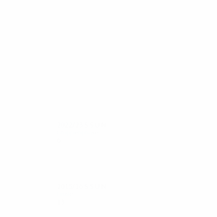
74
69
Saúl Ñíguez
Giménez
2022/23
S
S
U
N
Gruppenphase
6
1
2
3
2015/16
S
S
U
N
Finale
13
6
3
4