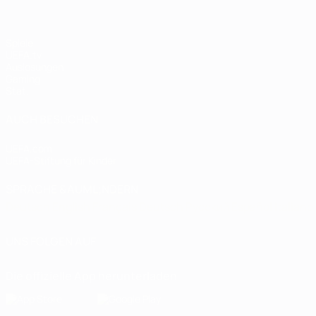
Spiele
UEFA.tv
Auslosungen
Gaming
Stat.
AUCH BESUCHEN
UEFA.com
UEFA-Stiftung für Kinder
SPRACHE &AUML;NDERN
Deutsch
English
Français
Deutsch
Русский
Español
Italiano
UNS FOLGEN AUF
Die offizielle App herunterladen