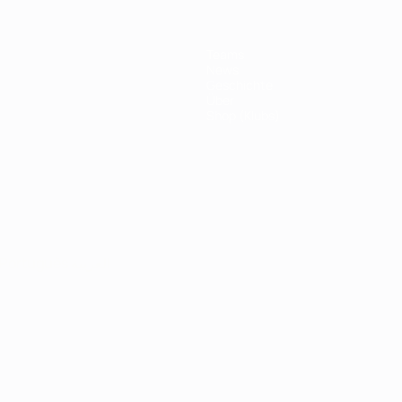
Teams
News
Geschichte
Über
Shop (Klubs)
Português
العربية