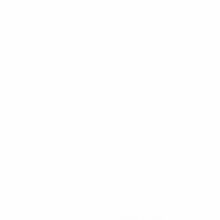
98
78
Griezmann
Correa
2023/24
S
S
U
N
Viertelfinale
10
5
3
2
2019/20
S
S
U
N
Viertelfinale
9
5
1
3
2016/17
S
S
U
N
Halbfinale
12
8
2
2
2009/10
S
S
U
N