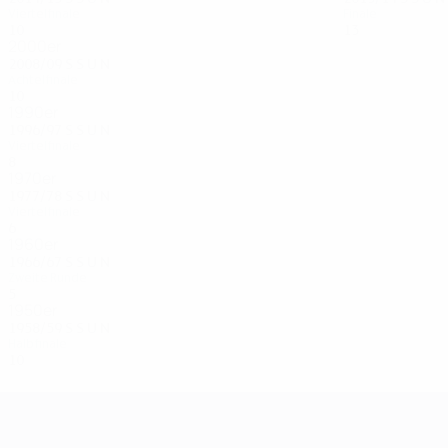
Viertelfinale
Finale
10
4
3
3
13
9
3
1
2000er
2008/09
S
S
U
N
Achtelfinale
10
4
5
1
1990er
1996/97
S
S
U
N
Viertelfinale
8
4
2
2
1970er
1977/78
S
S
U
N
Viertelfinale
6
3
1
2
1960er
1966/67
S
S
U
N
Zweite Runde
5
3
0
2
1950er
1958/59
S
S
U
N
Halbfinale
10
6
1
3
UEFA Champions League