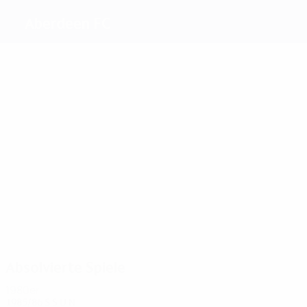
Aberdeen FC
Beste
Torschützen
3
3
1
1
1
1
Black
Hewitt
Angus
Stark
Mc
Falconer
Dougall
Meiste
Einsätze
12
10
9
11
11
Miller
Hewitt
Cooper
8
McLeish
Leighton
McKimmie
Absolvierte Spiele
1980er
1985/86
S
S
U
N