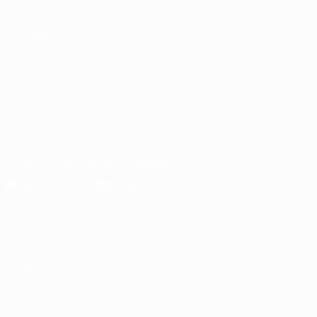
UEFA.com
UEFA-Stiftung
für Kinder
SPRACHE &AUML;NDERN
Deutsch
English
Français
Deutsch
Русский
Español
Italiano
Português
العربية
UNS FOLGEN AUF
Die offizielle App herunterladen
Datenschutz
Nutzungsbedingungen
Cookie-Politik
Datenschutzeinstellungen