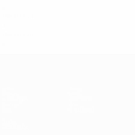
Viertelfinale
6
3
3
0
1984/85
S
S
U
N
1. Runde
2
1
1
0
1980/81
S
S
U
N
Zweite Runde
4
1
1
2
UEFA Champions League
Spiele
Teams
UEFA.tv
News
Auslosungen
Geschichte
Gaming
Über
Stat.
Shop (Klubs)
AUCH
BESUCHEN