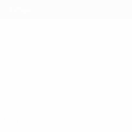
FC Metz
Beste
Torschützen
Le
Diani
Grix
1
Strasser
Proment
Meyrieu
Rondelaere
Meiste
Einsätze
2
2
2
Lukic
Regis
2
2
Meyrieu
Strasser
Proment
2
Kastendeuch
Absolvierte Spiele
1990er