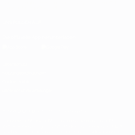
Deutsch
English
Français
Deutsch
Русский
Español
Italiano
Português
العربية
UNS FOLGEN AUF
Die offizielle App herunterladen
Datenschutz
Nutzungsbedingungen
Cookie-Politik
Datenschutzeinstellungen
© 1998-2026 UEFA. Alle Rechte vorbehalten
Der Name UEFA, das UEFA-Logo und alle Marken von UEFA-
Wettbewerben sind geschützte Marken und/oder von der UEFA
urheberrechtlich geschützt. Sie dürfen nicht für kommerzielle