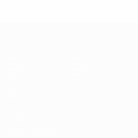
1998/99
S
S
U
N
Zweite Qualifikationsrunde
2
0
1
1
UEFA Champions League
Spiele
Teams
UEFA.tv
News
Auslosungen
Geschichte
Gaming
Über
Stat.
Shop (Klubs)
AUCH
BESUCHEN
UEFA.com
UEFA-Stiftung
für Kinder
SPRACHE &AUML;NDERN