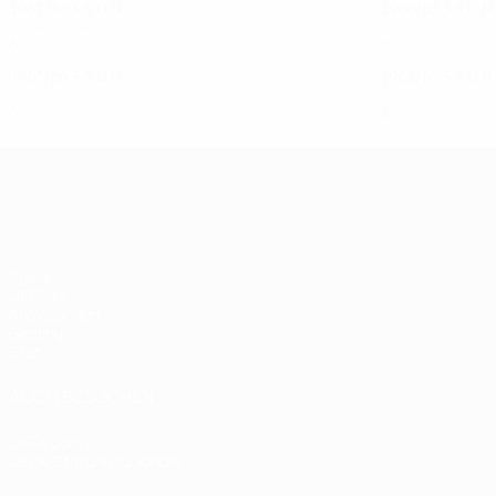
1967/68
S
S
U
N
1966/67
S
S
U
N
Viertelfinale
Zweite Runde
6
4
1
1
5
3
0
2
1963/64
S
S
U
N
1961/62
S
S
U
N
1. Runde
Vorrunde
5
3
0
2
2
1
0
1
UEFA Champions League
Spiele
UEFA.tv
Auslosungen
Gaming
Stat.
AUCH BESUCHEN
UEFA.com
UEFA-Stiftung für Kinder