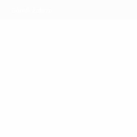
Górnik Zabrze
Beste
Torschützen
15
11
Lubanski
Pohl
Meiste
Einsätze