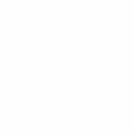
30
27
Oślizło
Wilczek
Absolvierte Spiele
2020er
2026/27
S
S
U
N
Zweite Qualifikationsrunde
2
0
1
1
1980er
1988/89
S
S
U
N
1987/88
S
S
U
N
Zweite Runde
Zweite Runde
4
2
0
2
4
1
2
1
1970er
1972/73
S
S
U
N
Zweite Runde
4
3
0
1
1960er