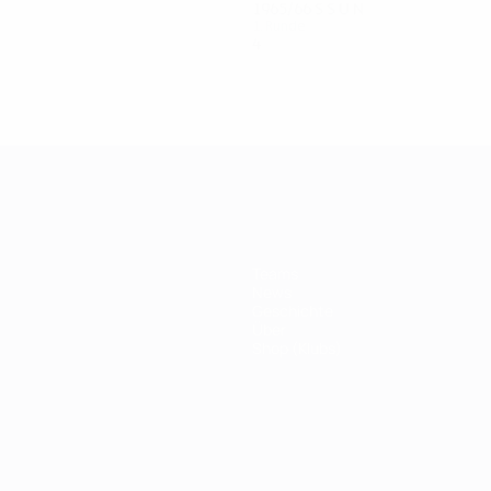
1965/66
S
S
U
N
1. Runde
4
2
0
2
Teams
News
Geschichte
Über
Shop (Klubs)