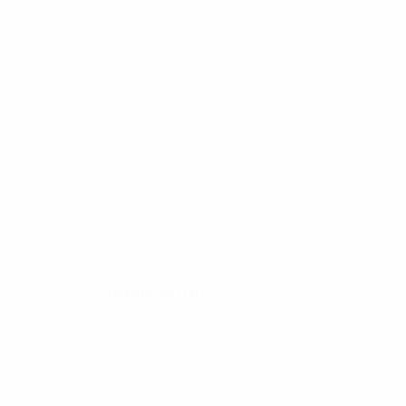
21
20
Musialek
Florenski
1985/86
S
S
U
N
1. Runde
2
0
0
2