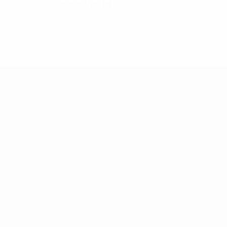
1964/65
S
S
U
N
Vorrunde
3
1
0
2