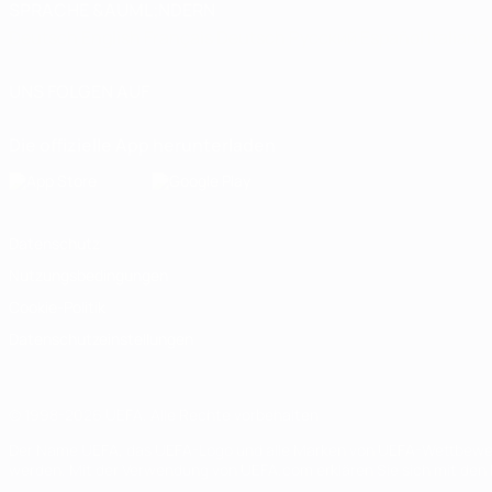
SPRACHE &AUML;NDERN
Deutsch
English
Français
Deutsch
Русский
Español
Italiano
UNS FOLGEN AUF
Die offizielle App herunterladen
Datenschutz
Nutzungsbedingungen
Cookie-Politik
Datenschutzeinstellungen
© 1998-2026 UEFA. Alle Rechte vorbehalten
Der Name UEFA, das UEFA-Logo und alle Marken von UEFA-Wettbewerb
werden. Mit der Verwendung von UEFA.com erklären Sie sich mit den