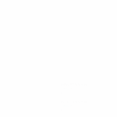
26
26
Lubanski
Szoltysik
1986/87
S
S
U
N
1. Runde
2
0
1
1
1971/72
S
S
U
N
1. Runde
2
0
1
1