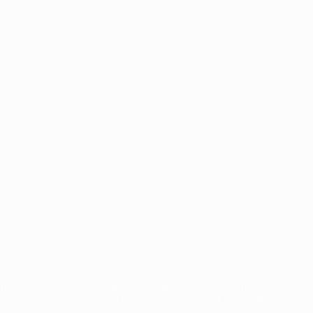
Português
العربية
en sind geschützte Marken und/oder von der UEFA urheberrechtlich g
 Nutzungsbedingungen und der Datenschutzpolitik für die Website ein