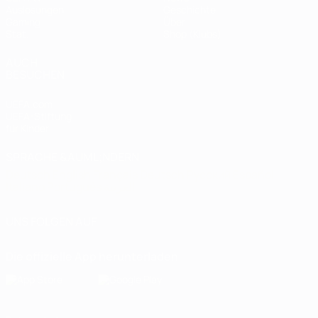
Auslosungen
Geschichte
Gaming
Über
Stat.
Shop (Klubs)
AUCH
BESUCHEN
UEFA.com
UEFA-Stiftung
für Kinder
SPRACHE &AUML;NDERN
Deutsch
English
Français
Deutsch
Русский
Español
Italiano
Português
العربية
UNS FOLGEN AUF
Die offizielle App herunterladen