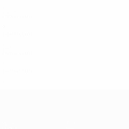
1. Runde
2
0
0
2
1970er
1979/80
S
S
U
N
Zweite Runde
6
2
2
2
1976/77
S
S
U
N
1. Runde
2
0
1
1
1960er
1967/68
S
S
U
N
1. Runde
2
0
0
2
1963/64
S
S
U
N
Vorrunde
2
1
0
1
UEFA Champions League
Spiele
Teams
UEFA.tv
News