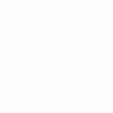
Erste Qualifikationsrunde
1
0
0
1
2019/20
S
S
U
N
Zweite Qualifikationsrunde
4
0
3
1
2010er
2017/18
S
S
U
N
Zweite Qualifikationsrunde
2
0
1
1
2016/17
S
S
U
N
Play-offs
6
1
3
2
2015/16
S
S
U
N
Zweite Qualifikationsrunde
2
0
1
1
1990er
1991/92
S
S
U
N
1. Runde
2
0
1
1
1980er
1988/89
S
S
U
N
1. Runde
2
0
0
2
1982/83
S
S
U
N