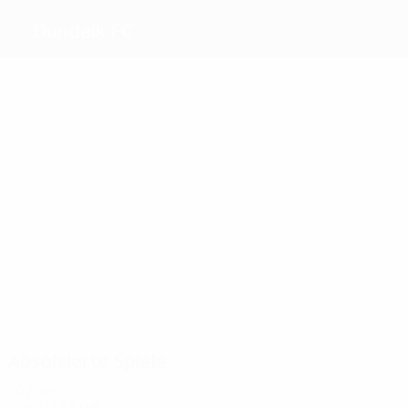
Dundalk FC
Beste
Torschützen
2
1
2
3
7
Devine
Carlyle
1
Benson
Muckian
McMillan
Flanaga
Meiste
Einsätze
15
14
13
15
13
Rogers
Shields
Massey
13
Gannon
P.
Mountney
McEleney
Absolvierte Spiele
2020er
2020/21
S
S
U
N