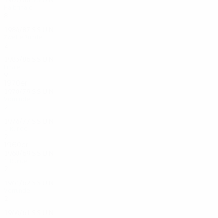
Halbfinale
8
0
5
3
1986/87
S
S
U
N
Zweite Runde
2
0
1
1
1985/86
S
S
U
N
Finale
9
1
6
2
1970er
1978/79
S
S
U
N
Vorrunde
2
0
1
1
1976/77
S
S
U
N
1. Runde
2
0
1
1
1960er
1968/69
S
S
U
N
1. Runde
2
0
1
1
1961/62
S
S
U
N
Vorrunde
2
0
1
1
1960/61
S
S
U
N