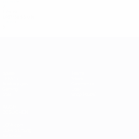
Vorrunde
2
0
0
0
1950er
1957/58
S
S
U
N
1. Runde
3
0
1
2
UEFA Champions League
Spiele
Teams
UEFA.tv
News
Auslosungen
Geschichte
Gaming
Über
Stat.
Shop (Klubs)
AUCH
BESUCHEN
UEFA.com
UEFA-Stiftung
für Kinder