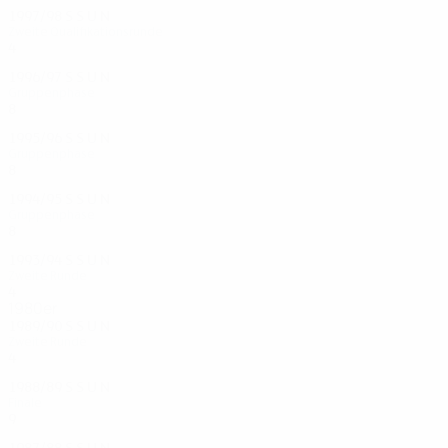
1997/98
S
S
U
N
Zweite Qualifikationsrunde
4
0
3
1
1996/97
S
S
U
N
Gruppenphase
8
0
4
4
1995/96
S
S
U
N
Gruppenphase
8
0
6
2
1994/95
S
S
U
N
Gruppenphase
8
0
6
2
1993/94
S
S
U
N
Zweite Runde
4
0
2
2
1980er
1989/90
S
S
U
N
Zweite Runde
4
0
3
1
1988/89
S
S
U
N
Finale
9
0
7
2
1987/88
S
S
U
N