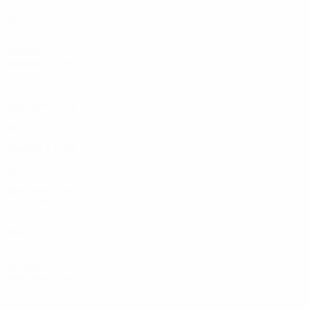
2013/14
S
S
U
N
Gruppenphase
12
0
9
3
2000er
2008/09
S
S
U
N
Gruppenphase
8
0
3
5
2007/08
S
S
U
N
Gruppenphase
10
0
5
5
2006/07
S
S
U
N
Gruppenphase
10
0
7
3
2005/06
S
S
U
N
Dritte Qualifikationsrunde
4
0
3
1
2001/02
S
S
U
N
Dritte Qualifikationsrunde
4
0
3
1
1990er
1998/99
S
S
U
N
Zweite Qualifikationsrunde
4
0
2
2