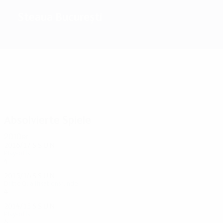
Steaua București
1
1985/86
Beste Torschützen
Meiste Einsätze
Absolvierte Spiele
2010er
2016/17
S
S
U
N
Play-offs
4
0
2
2
2015/16
S
S
U
N
Dritte Qualifikationsrunde
4
0
2
2
2014/15
S
S
U
N
Play-offs
6
0
6
0