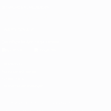
SPRACHE &AUML;NDERN
Deutsch
English
Français
Deutsch
Русский
Español
Italiano
Português
العربية
UNS FOLGEN AUF
Die offizielle App herunterladen
Datenschutz
Nutzungsbedingungen
Cookie-Politik
Datenschutzeinstellungen
© 1998-2026 UEFA. Alle Rechte vorbehalten
Der Name UEFA, das UEFA-Logo und alle Marken von UEFA-